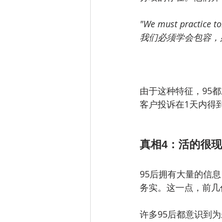
"We must practice to
我们必须学会包容，
由于这种特征，95
客户投诉在1天内得到
真相4：活的很现实 “R
95后拥有大量的信
务实。这一点，前几
许多95后都意识到