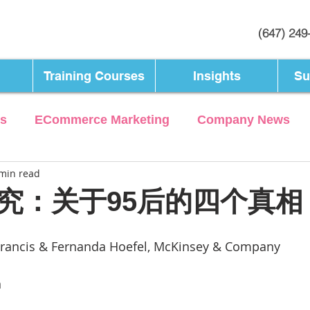
(647) 249
Training Courses
Insights
Su
ts
ECommerce Marketing
Company News
min read
究：关于95后的四个真相
cis & Fernanda Hoefel, McKinsey & Company
n