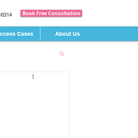
Book Free Consultation
-6314
ccess Cases
About Us